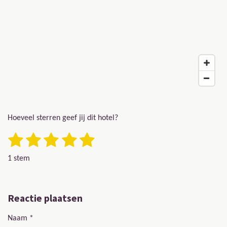
Hoeveel sterren geef jij dit hotel?
1 ster
2 sterren
3 sterren
4 sterren
5 sterren
Stemmen
Rating: 5 sterren
1 stem
Reactie plaatsen
Naam *