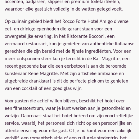
accenten, badjassen, slippers en premium toiletartikelen,
waardoor elke gast zich volledig in de watten gelegd voelt.
Op culinair gebied biedt het Rocco Forte Hotel Amigo diverse
eet- en drinkgelegenheden die garant staan voor een
onvergetelijke ervaring. In het Ristorante Bocconi, een
vermaard restaurant, kun je genieten van authentieke Italiaanse
gerechten die zijn bereid met de fijnste ingrediënten. Voor een
meer ontspannen sfeer kun je terecht in de Bar Magritte, een
recent geopende bar die een eerbetoon is aan de beroemde
kunstenaar René Magritte. Met zijn artistieke ambiance en
uitgebreide drankkaart is dit de perfecte plek om te genieten
van een cocktail of een goed glas wijn.
Voor gasten die actief willen blijven, beschikt het hotel over
een fitnesscentrum, waar je kunt werken aan je gezondheid en
welzijn. Daarnaast staat het hotel bekend om zijn voortreffelijke
service, waarbij het personeel zich richt op een persoonlijke en
attente ervaring voor elke gast. Of je nu komt voor een zakelijk
verblijf, een romantisch uitje of een culturele stedentrip, het