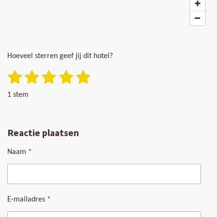
Hoeveel sterren geef jij dit hotel?
1 ster
2 sterren
3 sterren
4 sterren
5 sterren
Stemmen
Rating: 5 sterren
1 stem
Reactie plaatsen
Naam *
E-mailadres *