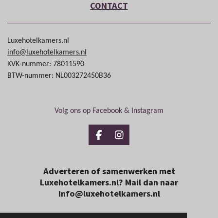
CONTACT
Luxehotelkamers.nl
info@luxehotelkamers.nl
KVK-nummer: 78011590
BTW-nummer: NL003272450B36
Volg ons op Facebook & Instagram
F
I
a
n
c
s
e
t
Adverteren of samenwerken met
b
a
Luxehotelkamers.nl? Mail dan naar
o
g
info@luxehotelkamers.nl
o
r
k
a
m