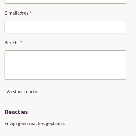
t
n
n
n
n
e
E-mailadres *
r
r
e
n
Bericht *
Verstuur reactie
Reacties
Er zijn geen reacties geplaatst.