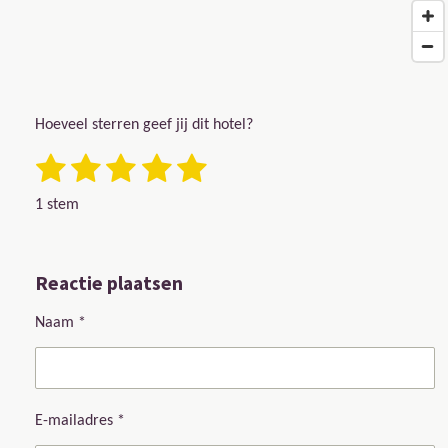
Hoeveel sterren geef jij dit hotel?
1 ster
2 sterren
3 sterren
4 sterren
5 sterren
Stemmen
Rating: 5 sterren
1 stem
Reactie plaatsen
Naam *
E-mailadres *