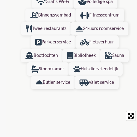
Gratis Wi-Fi
Volledige spa
Binnenzwembad
Fitnesscentrum
Twee restaurants
24-uurs roomservice
Parkeerservice
Fietsverhuur
Boottochten
Bibliotheek
Sauna
Stoomkamer
Huisdiervriendelijk
Butler service
Valet service