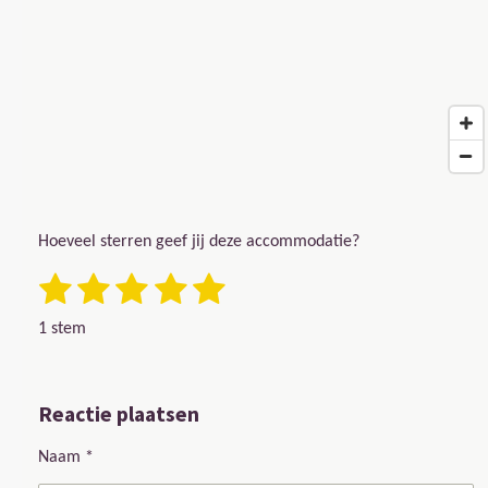
Hoeveel sterren geef jij deze accommodatie?
1 ster
2 sterren
3 sterren
4 sterren
5 sterren
Stemmen
Rating: 5 sterren
1 stem
Reactie plaatsen
Naam *