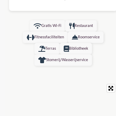
Gratis Wi-Fi
Restaurant
Fitnessfaciliteiten
Roomservice
Terras
Bibliotheek
Stomerij/Wasserijservice