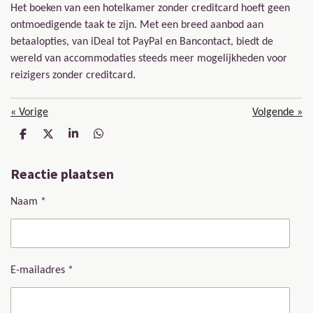
Het boeken van een hotelkamer zonder creditcard hoeft geen
ontmoedigende taak te zijn. Met een breed aanbod aan
betaalopties, van iDeal tot PayPal en Bancontact, biedt de
wereld van accommodaties steeds meer mogelijkheden voor
reizigers zonder creditcard.
«
Vorige
Volgende
»
D
D
S
D
e
e
h
e
l
e
a
l
Reactie plaatsen
e
l
r
e
n
e
n
Naam *
E-mailadres *