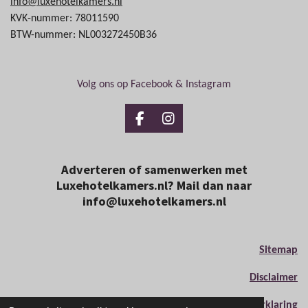
info@luxehotelkamers.nl
KVK-nummer: 78011590
BTW-nummer: NL003272450B36
Volg ons op Facebook & Instagram
F
I
a
n
c
s
e
t
Adverteren of samenwerken met
b
a
Luxehotelkamers.nl? Mail dan naar
o
g
info@luxehotelkamers.nl
o
r
k
a
m
Sitemap
Disclaimer
Privacyverklaring