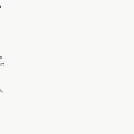
n
ne
rt
s
k,