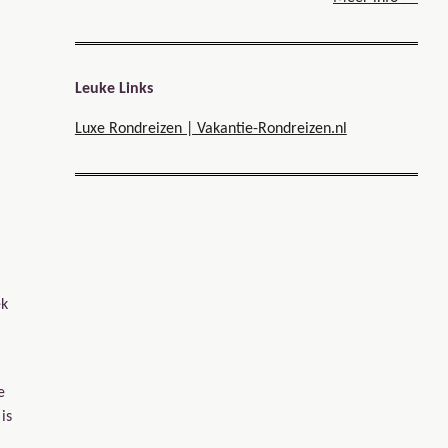
Leuke Links
Luxe Rondreizen | Vakantie-Rondreizen.nl
ek
e
is