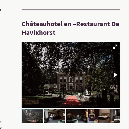
n
Châteauhotel en –Restaurant De
Havixhorst
e
an