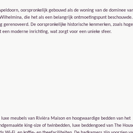
 in Apeldoorn, oorspronkelijk gebouwd als de woning van de dominee va
 Wilhelmina, die het als een belangrijk ontmoetingspunt beschouwde.
ig gerenoveerd. De oorspronkelijke historische kenmerken, zoals hoge
 een moderne inrichting, wat zorgt voor een unieke sfeer.
 met luxe meubels van Rivièra Maison en hoogwaardige bedden van het
andgemaakte king-size of twinbedden, luxe beddengoed van The Hous
s Wi-Fi, en koffie- en theefaciliteiten. De badkamers zijn voorzien v