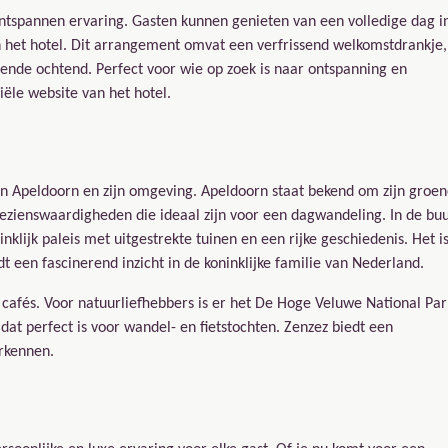
ontspannen ervaring. Gasten kunnen genieten van een volledige dag i
 het hotel. Dit arrangement omvat een verfrissend welkomstdrankje,
lgende ochtend. Perfect voor wie op zoek is naar ontspanning en
iële website van het hotel.
an Apeldoorn en zijn omgeving. Apeldoorn staat bekend om zijn groe
bezienswaardigheden die ideaal zijn voor een dagwandeling. In de buu
nklijk paleis met uitgestrekte tuinen en een rijke geschiedenis. Het i
dt een fascinerend inzicht in de koninklijke familie van Nederland.
e cafés. Voor natuurliefhebbers is er het De Hoge Veluwe National Par
at perfect is voor wandel- en fietstochten. Zenzez biedt een
erkennen.