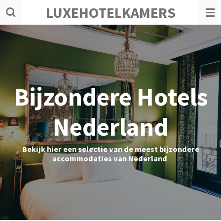
LUXEHOTELKAMERS
Ga
direct
naar
de
hoofdinhoud
Bijzondere Hotels
Nederland
Bekijk hier een selectie van de meest bijzondere
accommodaties van Nederland