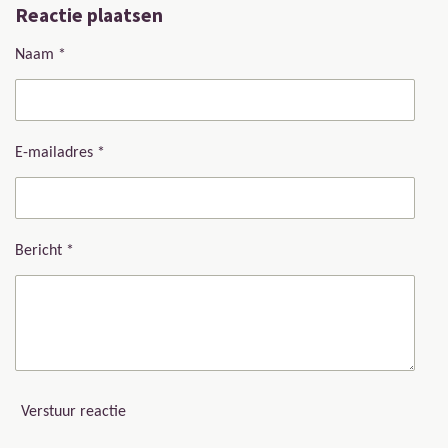
Reactie plaatsen
e
l
r
e
n
e
n
Naam *
E-mailadres *
Bericht *
Verstuur reactie