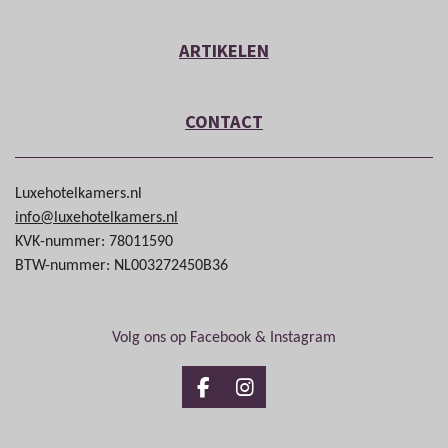
ARTIKELEN
CONTACT
Luxehotelkamers.nl
info@luxehotelkamers.nl
KVK-nummer: 78011590
BTW-nummer: NL003272450B36
Volg ons op Facebook & Instagram
F
I
a
n
c
s