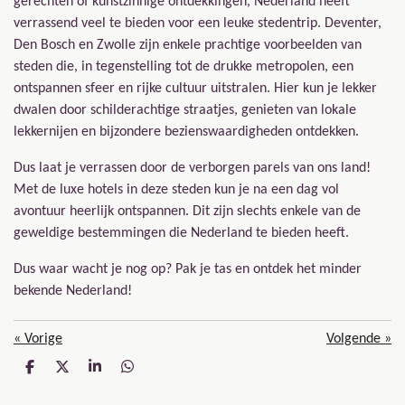
gerechten of kunstzinnige ontdekkingen, Nederland heeft
verrassend veel te bieden voor een leuke stedentrip. Deventer,
Den Bosch en Zwolle zijn enkele prachtige voorbeelden van
steden die, in tegenstelling tot de drukke metropolen, een
ontspannen sfeer en rijke cultuur uitstralen. Hier kun je lekker
dwalen door schilderachtige straatjes, genieten van lokale
lekkernijen en bijzondere bezienswaardigheden ontdekken.
Dus laat je verrassen door de verborgen parels van ons land!
Met de luxe hotels in deze steden kun je na een dag vol
avontuur heerlijk ontspannen. Dit zijn slechts enkele van de
geweldige bestemmingen die Nederland te bieden heeft.
Dus waar wacht je nog op? Pak je tas en ontdek het minder
bekende Nederland!
«
Vorige
Volgende
»
D
D
S
D
e
e
h
e
l
e
a
l