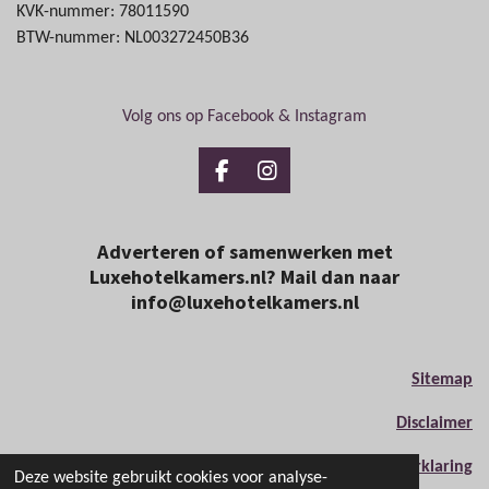
KVK-nummer: 78011590
BTW-nummer: NL003272450B36
Volg ons op Facebook & Instagram
F
I
a
n
c
s
e
t
Adverteren of samenwerken met
b
a
Luxehotelkamers.nl? Mail dan naar
o
g
info@luxehotelkamers.nl
o
r
k
a
m
Sitemap
Disclaimer
Privacyverklaring
Deze website gebruikt cookies voor analyse-