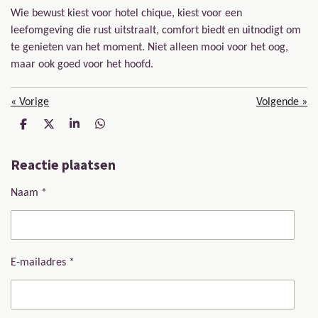
Wie bewust kiest voor hotel chique, kiest voor een
leefomgeving die rust uitstraalt, comfort biedt en uitnodigt om
te genieten van het moment. Niet alleen mooi voor het oog,
maar ook goed voor het hoofd.
«
Vorige
Volgende
»
D
D
S
D
e
e
h
e
l
e
a
l
Reactie plaatsen
e
l
r
e
n
e
n
Naam *
E-mailadres *