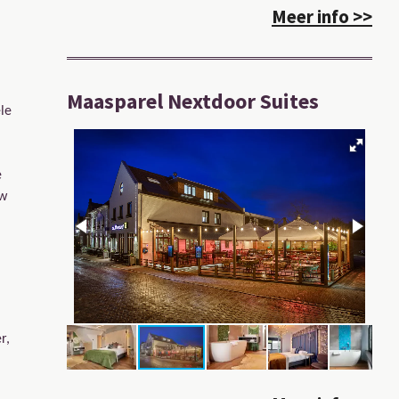
Meer info >>
Maasparel Nextdoor Suites
le
e
uw
r,