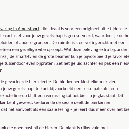
rvaring in Amersfoort
, die ideaal is voor een origineel uitje tijdens je
die exclusief voor jouw gezelschap is gereserveerd, waardoor je de he
eluiden of andere groepen. De ruimte is sfeervol ingericht met een
eteen een gezellige vibe oproept. Wat deze beleving extra bijzonder
ankzij de smart-tv en de grote beamer kun je bijvoorbeeld je favoriet
l je tussendoor even bijpraten? Zet het geluid zachter en pak een nie
n.
de gevarieerde bierselectie. De bierkenner kiest elke keer vier
n jouw gezelschap. Je kunt bijvoorbeeld een frisse pale ale, een
acte line-up blijft een verrassing tot het bier in je glas staat. Dit
aker bent geweest. Gedurende de sessie deelt de bierkenner
at het aanvoelt als een saaie lezing – je leert dus meer over het bie
ank die goed past bij de bieren. De plank is rijkgevuld met