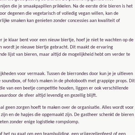
nijen die je smaakpapillen prikkelen. Na de eerste drie bieren is het
n voor degenen die vegetarisch of volledig vegan willen, kan de
lijke smaken kan genieten zonder concessies aan kwaliteit of
 je klaar bent voor een nieuw biertje, hoef je niet te wachten op de
 wordt je nieuwe biertje gebracht. Dit maakt de ervaring
ande lijst van bieren, maar altijd de mogelijkheid hebt om verder te
jkheden voor vermaak. Tussen de bierrondes door kun je je uitleven
soundbox, of foto’s maken in de photobooth met grappige props. Dit
die van een beetje competitie houden, liggen er ook verschillende
aardoor de sfeer altijd levendig en gezellig blijft.
maal geen zorgen hoeft te maken over de organisatie. Alles wordt voor 
 zijn en de hapjes die opgemaakt zijn. De gastheer schenkt de bieren
enieten zonder enige logistieke rompslomp.
of het nu gaat om een teambuilding, een vrijgezellenfeest of een