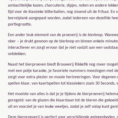
ambachtelijke kazen, charcuterie, dipjes, noten en andere lekker
tijd voor de klassieke bitterballen, nog sissend uit de frituur. E
borrelplank aangepast worden, zodat iedereen van dezelfde heer
portiegrootte.
Een ander leuk element van de proeverij is de
bierknop
. Wanneer
ober – je drukt gewoon op de bierknop en binnen enkele minuten
interactiever en zorgt ervoor dat je niet vastzit aan een vaststa
ontdekken.
Naast het bierproeven biedt Brouwerij Rikketik nog meer mogeli
met een potje karaoke, je favoriete nummers meezingen met de 
zorgt voor extra plezier en mooie herinneringen. Voor degenen 
spellen klaar, van kaartspellen tot klassiekers zoals 30 Seconds, w
Het mooiste van alles is dat je je tijdens de bierproeverij hele
geregeld: van de glazen die klaarstaan tot de bieren die gekoeld
uit en voorziet je van leuke weetjes, zodat je zelf volop kunt g
Deze bierproeverij is perfect voor verschillende gelegenheden, 