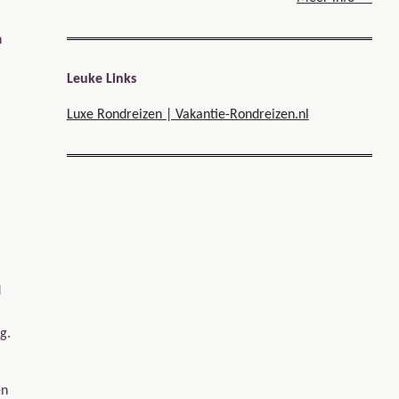
n
Leuke Links
Luxe Rondreizen | Vakantie-Rondreizen.nl
d
g.
en