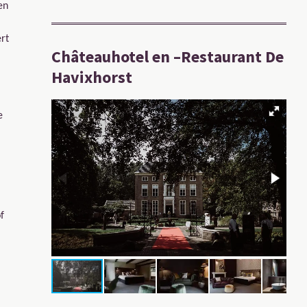
en
ert
Châteauhotel en –Restaurant De
Havixhorst
e
f