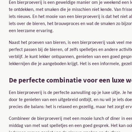
Een bierproeverij is een geweldige manier om je weekend een le
te ontdekken, met smaken die je misschien niet kende. Van frisse,
iets nieuws. En het mooie van een bierproeverij is dat het niet 
iets over de bieren, het brouwproces en wat de smaken zo bijzon
een leerzame ervaring.
Naast het proeven van bieren, is een bierproeverij vaak veel mee
perfect passen bij de bieren, of zelfs spelletjes en andere activ
verblijf. Je kunt lekker ontspannen, genieten van een goed gespr
lekkernijen die je aangeboden krijgt. Het is een informele, ge
De perfecte combinatie voor een luxe 
Een bierproeverij is de perfecte aanvulling op je luxe uitje. Je 
door te genieten van een uitgebreid ontbijt, en nu wil je iets do
precies die balans: het is relaxed en gezellig, maar het zorgt erv
Combineer de bierproeverij met een mooie lunch of diner in een
middag van met wat spelletjes en een goed gesprek. Het kan ook 