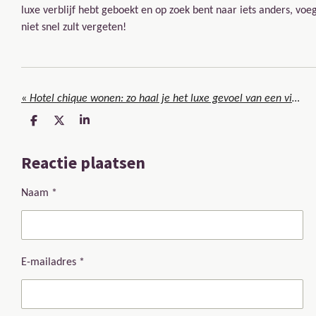
luxe verblijf hebt geboekt en op zoek bent naar iets anders, voe
niet snel zult vergeten!
«
Hotel chique wonen: zo haal je het luxe gevoel van een vijfsterrenhotel in huis
D
D
S
e
e
h
l
e
a
Reactie plaatsen
e
l
r
n
e
Naam *
E-mailadres *