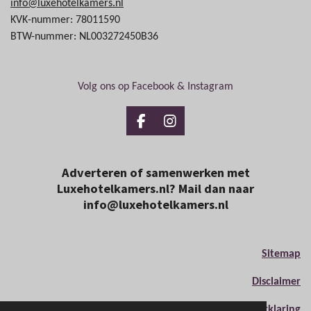
info@luxehotelkamers.nl
KVK-nummer: 78011590
BTW-nummer: NL003272450B36
Volg ons op Facebook & Instagram
F
I
a
n
c
s
e
t
Adverteren of samenwerken met
b
a
Luxehotelkamers.nl? Mail dan naar
o
g
info@luxehotelkamers.nl
o
r
k
a
m
Sitemap
Disclaimer
Privacyverklaring