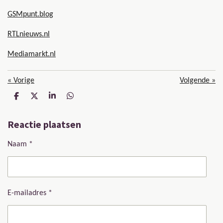
GSMpunt.blog
RTLnieuws.nl
Mediamarkt.nl
«
Vorige
Volgende
»
D
D
S
D
e
e
h
e
l
e
a
l
Reactie plaatsen
e
l
r
e
n
e
n
Naam *
E-mailadres *