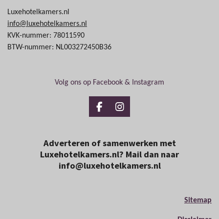
Luxehotelkamers.nl
info@luxehotelkamers.nl
KVK-nummer: 78011590
BTW-nummer: NL003272450B36
Volg ons op Facebook & Instagram
F
I
a
n
c
s
e
t
Adverteren of samenwerken met
b
a
Luxehotelkamers.nl? Mail dan naar
o
g
info@luxehotelkamers.nl
o
r
k
a
m
Sitemap